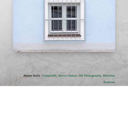
Adobe Stock |
moquai86
,
Martin Debus
,
GM Photography
,
Matthias
Buehner