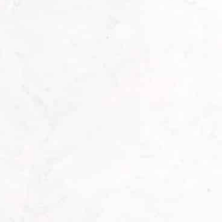
Die Kombination aus traditioneller
Handarbeit und dem Einsatz moderner
Maschinen machen den Unterschied aus.
Wir achten bei der Auswahl und
Verarbbeitung der Rohstoffe auf eine
hochwertige Qualität, um die Langlebigkeit
unserer Erzeugnisse gewährleisten zu
können. Jede einzelne Maßanfertigung wird
vor der Auslieferung und der Montage einer
strengen Qualitätsprüfung unterzogen.