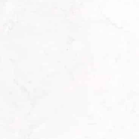
Die Kombination aus traditioneller
Handarbeit und dem Einsatz moderner
Maschinen machen den Unterschied aus.
Wir achten bei der Auswahl und
Verarbbeitung der Rohstoffe auf eine
hochwertige Qualität, um die Langlebigkeit
unserer Erzeugnisse gewährleisten zu
können. Jede einzelne Maßanfertigung wird