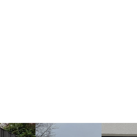
mattenzaun
Toran